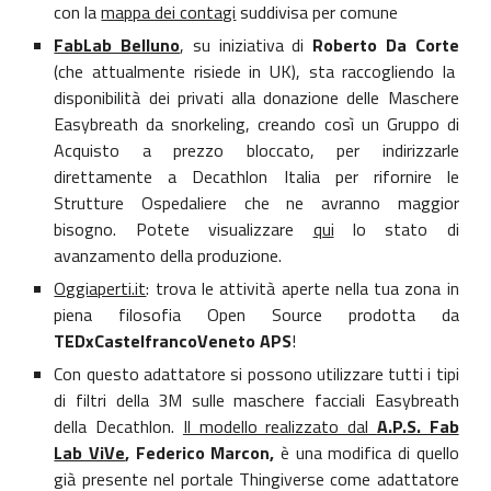
con la
mappa dei contagi
suddivisa per comune
FabLab Belluno
, su iniziativa di
Roberto Da Corte
(che attualmente risiede in UK), sta raccogliendo la
disponibilità dei privati alla donazione delle Maschere
Easybreath da snorkeling, creando così un Gruppo di
Acquisto a prezzo bloccato, per indirizzarle
direttamente a Decathlon Italia per rifornire le
Strutture Ospedaliere che ne avranno maggior
bisogno. Potete visualizzare
qui
lo stato di
avanzamento della produzione.
Oggiaperti.it
: trova le attività aperte nella tua zona in
piena filosofia Open Source prodotta da
TEDxCastelfrancoVeneto APS
!
Con questo adattatore si possono utilizzare tutti i tipi
di filtri della 3M sulle maschere facciali Easybreath
della Decathlon.
Il modello realizzato dal
A.P.S. Fab
Lab ViVe
, Federico Marcon,
è una modifica di quello
già presente nel portale Thingiverse come adattatore