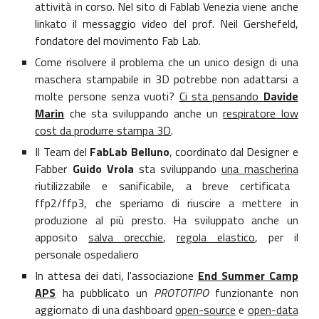
attività in corso. Nel sito di Fablab Venezia viene anche
linkato il messaggio video del prof. Neil Gershefeld,
fondatore del movimento Fab Lab.
Come risolvere il problema che un unico design di una
maschera stampabile in 3D potrebbe non adattarsi a
molte persone senza vuoti?
Ci sta pensando
Davide
Marin
che sta sviluppando anche un
respiratore low
cost da produrre stampa 3D
.
Il Team del
FabLab Belluno
, coordinato dal Designer e
Fabber
Guido Vrola
sta sviluppando
una mascherina
riutilizzabile e sanificabile, a breve certificata
ffp2/ffp3, che speriamo di riuscire a mettere in
produzione al più presto. Ha sviluppato anche un
apposito
salva orecchie
,
regola elastico
, per il
personale ospedaliero
In attesa dei dati, l'associazione
End Summer Camp
APS
ha pubblicato un
PROTOTIPO
funzionante non
aggiornato di una dashboard
open-source
e
open-data