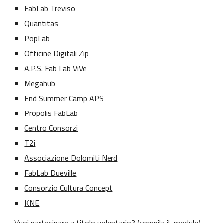
FabLab Treviso
Quantitas
PopLab
Officine Digitali Zip
A.P.S. Fab Lab ViVe
Megahub
End Summer Camp APS
Propolis FabLab
Centro Consorzi
T2i
Associazione Dolomiti Nerd
FabLab Dueville
Consorzio Cultura Concept
KNE
Vuoi partecipare a 
titolo volontario
? (
compila il  modulo
) 